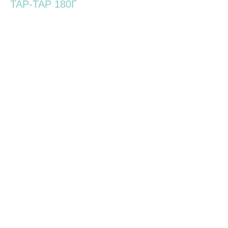
ТАР-ТАР 180Г
590,00
р.
Состав: корюшка, мука пшеничная, масло фритюрное, соль, соус тар-
тар