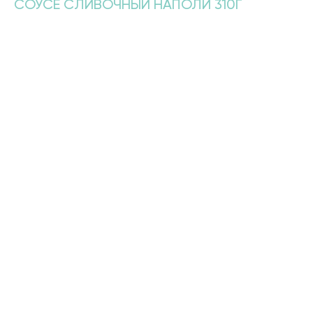
СОУСЕ СЛИВОЧНЫЙ НАПОЛИ 310Г
690,00
р.
Состав: пенне, лосось, сельдерей, томаты в собственном соку,
креветки тигровые, сливки, сыр Пармезан, базилик свежий