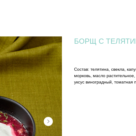
БОРЩ С ТЕЛЯТИ
620
р.
Состав: телятина, свекла, кап
морковь, масло растительное, 
уксус виноградный, томатная п