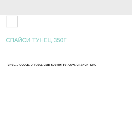
СПАЙСИ ТУНЕЦ 350Г
940
р.
Тунец, лосось, огурец, сыр креметте, соус спайси, рис