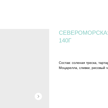
СЕВЕРОМОРСКАЯ
140Г
740
р.
Состав: соленая треска, тарта
Моцарелла, сливки, рисовый 