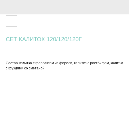
СЕТ КАЛИТОК 120/120/120Г
1 300
р.
Состав: калитка с гравлаксом из форели, калитка с ростбифом, калитка
с груздями со сметаной