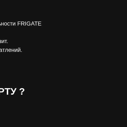
ьности FRIGATE
ит.
атлений.
РТУ ?